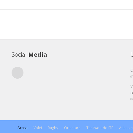
Social
Media
U
RSS
C
0
\
c
0
Acasa
Volei
Rugby
Orientare
Taekwon-do ITF
Atletism