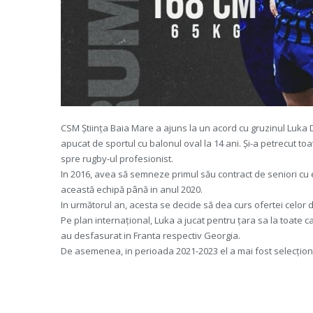
CSM Știința Baia Mare a ajuns la un acord cu gruzinul Luka Dva
apucat de sportul cu balonul oval la 14 ani. Și-a petrecut toa
spre rugby-ul profesionist.
In 2016, avea să semneze primul său contract de seniori cu e
această echipă până in anul 2020.
In următorul an, acesta se decide să dea curs ofertei celor d
Pe plan internațional, Luka a jucat pentru țara sa la toate ca
au desfasurat in Franta respectiv Georgia.
De asemenea, in perioada 2021-2023 el a mai fost selecționat