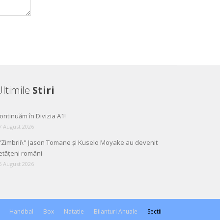
ltimile
Stiri
ontinuăm în Divizia A1!
7 August 2026
"Zimbrii\" Jason Tomane și Kuselo Moyake au devenit
etățeni români
6 August 2026
Handbal
Box
Natatie
Bilanturi Anuale
Sectii