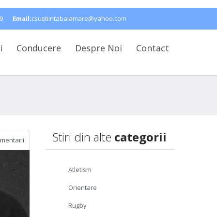
9
Email:
csustiintabaiamare@yahoo.com
i
Conducere
Despre Noi
Contact
Stiri din alte
categorii
mentarii
Atletism
Orientare
Rugby