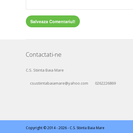
Contactati-ne
C.S. Stiinta Baia Mare
csustiintabaiamare@yahoo.com
0262226869
Copyright © 2014 - 2026 -
C.S. Stiinta Baia Mare