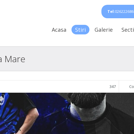
Tel:
026222686
Acasa
Stiri
Galerie
Secti
ia Mare
347
Co