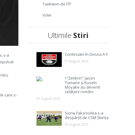
Taekwon-do ITF
Volei
Ultimile
Stiri
Continuăm în Divizia A1!
i, s-a
07 August 2026
ropulsat
entru
\"Zimbrii\" Jason
Tomane și Kuselo
Moyake au devenit
cetățeni români
le care s-
06 August 2026
Sione Faka’osilea s-a
despărțit de CSM Știința
03 August 2026