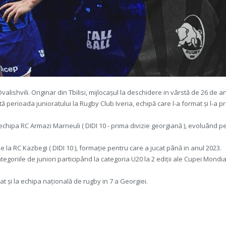
lishvili. Originar din Tbilisi, mijlocașul la deschidere in vârstă de 26 de an
tă perioada junioratului la Rugby Club Iveria, echipă care l-a format și l-a p
chipa RC Armazi Marneuli ( DIDI 10 - prima divizie
georgiană ), evoluând p
e la RC Kazbegi ( DIDI 10 ), formație pentru care a jucat până in anul 2023.
tegoriile de juniori participând la categoria U20 la 2 ediții ale Cupei Mondia
 și la echipa națională de rugby in 7 a Georgiei.