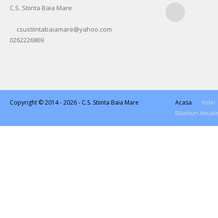
C.S. Stiinta Baia Mare
RSS
csustiintabaiamare@yahoo.com
0262226869
Copyright © 2014 - 2026 -
C.S. Stiinta Baia Mare
Acasa
Volei
Bilanturi Anual