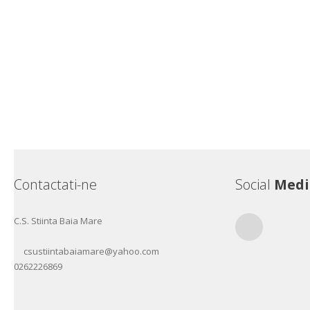
Contactati-ne
Social
Medi
C.S. Stiinta Baia Mare
RSS
csustiintabaiamare@yahoo.com
0262226869