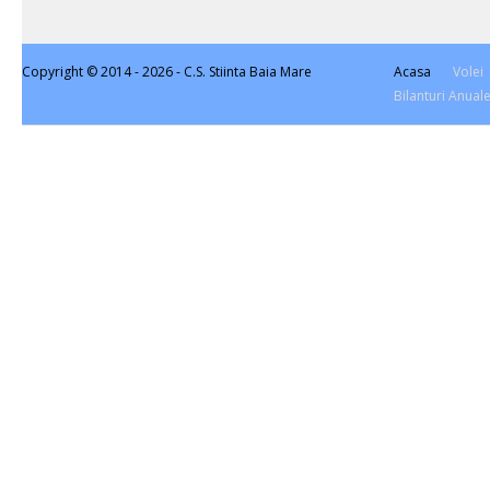
Copyright © 2014 - 2026 -
C.S. Stiinta Baia Mare
Acasa
Volei
Bilanturi Anual