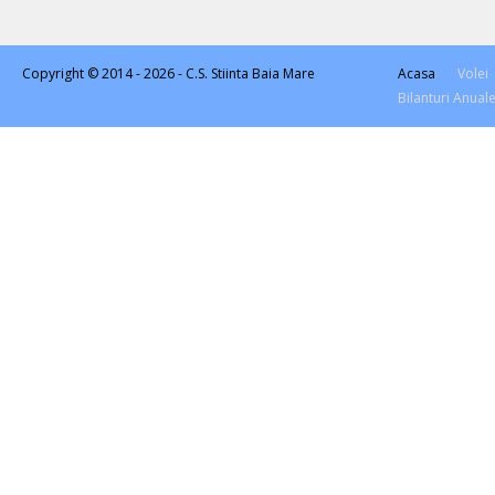
Copyright © 2014 - 2026 -
C.S. Stiinta Baia Mare
Acasa
Volei
Bilanturi Anual