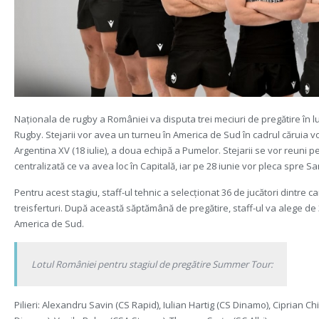
Naționala de rugby a României va disputa trei meciuri de pregătire în lu
Rugby. Stejarii vor avea un turneu în America de Sud în cadrul căruia vor î
Argentina XV (18 iulie), a doua echipă a Pumelor. Stejarii se vor reuni p
centralizată ce va avea loc în Capitală, iar pe 28 iunie vor pleca spre Sa
Pentru acest stagiu, staff-ul tehnic a selecționat 36 de jucători dintre ca
treisferturi. După această săptămână de pregătire, staff-ul va alege de 3
America de Sud.
Lotul României pentru stagiul de pregătire Summer Tour:
Pilieri: Alexandru Savin (CS Rapid), Iulian Hartig (CS Dinamo), Ciprian 