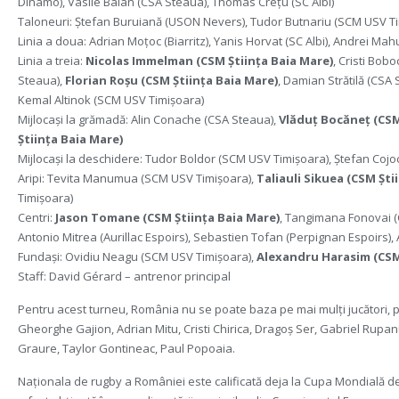
Dinamo), Vasile Balan (CSA Steaua), Thomas Crețu (SC Albi)
Taloneuri: Ștefan Buruiană (USON Nevers), Tudor Butnariu (SCM USV Ti
Linia a doua: Adrian Moțoc (Biarritz), Yanis Horvat (SC Albi), Andrei Ma
Linia a treia:
Nicolas Immelman (CSM Știința Baia Mare)
, Cristi Bo
Steaua),
Florian Roșu (CSM Știința Baia Mare)
, Damian Strătilă (CSA
Kemal Altinok (SCM USV Timișoara)
Mijlocași la grămadă: Alin Conache (CSA Steaua),
Vlăduț Bocăneț (CSM
Știința Baia Mare)
Mijlocași la deschidere: Tudor Boldor (SCM USV Timișoara), Ștefan Cojo
Aripi: Tevita Manumua (SCM USV Timișoara),
Taliauli Sikuea (CSM Ști
Timișoara)
Centri:
Jason Tomane (CSM Știința Baia Mare)
, Tangimana Fonovai (
Antonio Mitrea (Aurillac Espoirs), Sebastien Tofan (Perpignan Espoirs)
Fundași: Ovidiu Neagu (SCM USV Timișoara),
Alexandru Harasim (CSM 
Staff: David Gérard – antrenor principal
Pentru acest turneu, România nu se poate baza pe mai mulți jucători, p
Gheorghe Gajion, Adrian Mitu, Cristi Chirica, Dragoș Ser, Gabriel Rupan
Graure, Taylor Gontineac, Paul Popoaia.
Naționala de rugby a României este calificată deja la Cupa Mondială de 