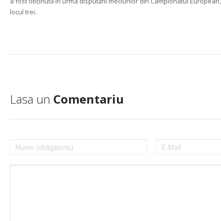
a fost obținută în urma disputării meciurilor din Campionatul European
locul trei.
Lasa un
Comentariu