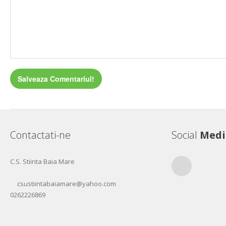
Contactati-ne
Social
Medi
C.S. Stiinta Baia Mare
RSS
csustiintabaiamare@yahoo.com
0262226869